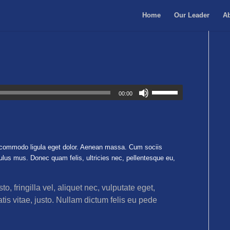
Home
Our Leader
A
00:00
n commodo ligula eget dolor. Aenean massa. Cum sociis
ulus mus. Donec quam felis, ultricies nec, pellentesque eu,
 fringilla vel, aliquet nec, vulputate eget,
tis vitae, justo. Nullam dictum felis eu pede