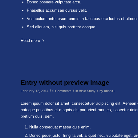
Donec posuere vulputate arcu.
Phasellus accumsan cursus velit.
Vestibulum ante ipsum primis in faucibus orci luctus et ultrice
Sed aliquam, nisi quis porttitor congue
Read more
Entry without preview image
/
/
/
February 12, 2014
0 Comments
in
Bible Study
by
ubahit1
Lorem ipsum dolor sit amet, consectetuer adipiscing elit. Aenea
natoque penatibus et magnis dis parturient montes, nascetur ridic
pretium quis, sem.
Nulla consequat massa quis enim.
Donec pede justo, fringilla vel, aliquet nec, vulputate eget, ar