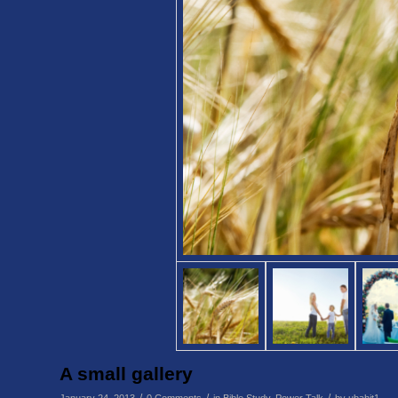
A small gallery
/
/
/