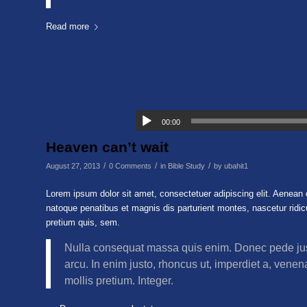
Read more
00:00
Heaven can’t wait
/
/
/
August 27, 2013
0 Comments
in
Bible Study
by
ubahit1
Lorem ipsum dolor sit amet, consectetuer adipiscing elit. Aenea
natoque penatibus et magnis dis parturient montes, nascetur ridic
pretium quis, sem.
Nulla consequat massa quis enim. Donec pede justo,
arcu. In enim justo, rhoncus ut, imperdiet a, venena
mollis pretium. Integer.