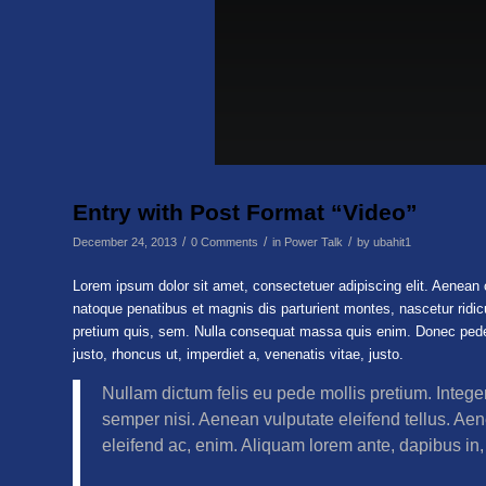
Entry with Post Format “Video”
/
/
/
December 24, 2013
0 Comments
in
Power Talk
by
ubahit1
Lorem ipsum dolor sit amet, consectetuer adipiscing elit. Aenea
natoque penatibus et magnis dis parturient montes, nascetur ridic
pretium quis, sem. Nulla consequat massa quis enim. Donec pede jus
justo, rhoncus ut, imperdiet a, venenatis vitae, justo.
Nullam dictum felis eu pede mollis pretium. Integ
semper nisi. Aenean vulputate eleifend tellus. Aene
eleifend ac, enim. Aliquam lorem ante, dapibus in, v