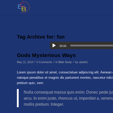
Tag Archive for:
fun
00:00
Gods Mysterious Ways
/
/
/
May 11, 2014
0 Comments
in
Bible Study
by
ubahit1
Lorem ipsum dolor sit amet, consectetuer adipiscing elit. Aenea
natoque penatibus et magnis dis parturient montes, nascetur ridic
pretium quis, sem.
Nulla consequat massa quis enim. Donec pede justo,
arcu. In enim justo, rhoncus ut, imperdiet a, venena
mollis pretium. Integer.