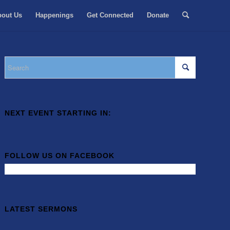
bout Us
Happenings
Get Connected
Donate
NEXT EVENT STARTING IN:
FOLLOW US ON FACEBOOK
LATEST SERMONS